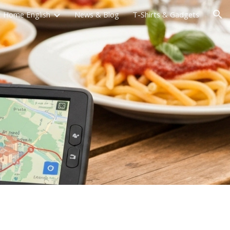
Home English
News & Blog
T-Shirts & Gadgets
ion